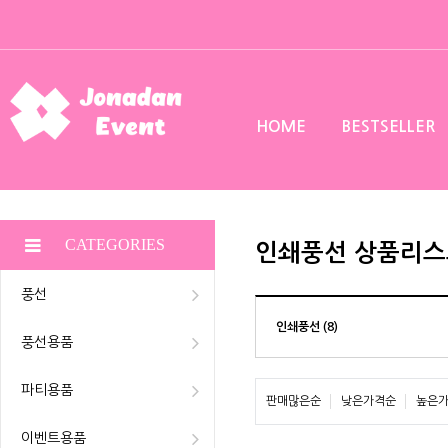
HOME
BESTSELLER
CATEGORIES
인쇄풍선 상품리스
풍선
인쇄풍선 (8)
풍선용품
파티용품
판매많은순
낮은가격순
높은
이벤트용품