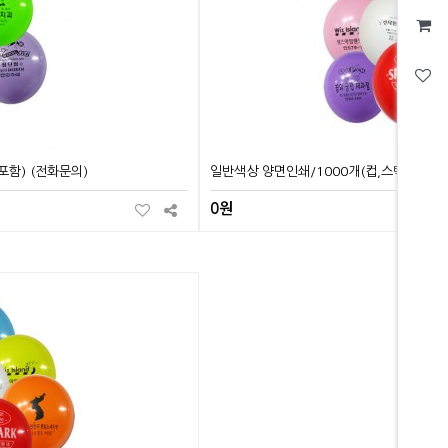
포함) (전화문의)
일반색상 양면인쇄/1000개(컵,스틱포함) 
0원