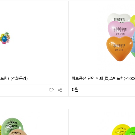
포함) (전화문의)
하트풍선 단면 인쇄(컵,스틱포함)-100
0원