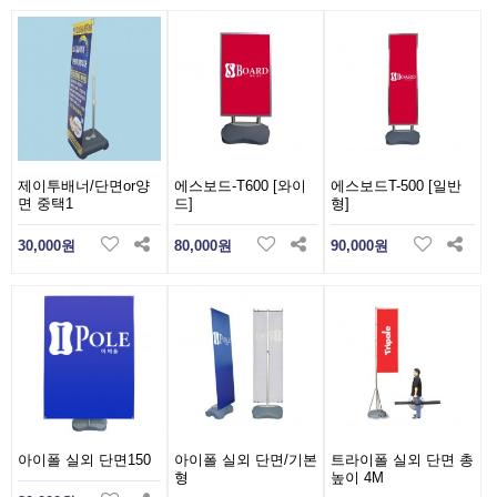
제이투배너/단면or양
에스보드-T600 [와이
에스보드T-500 [일반
면 중택1
드]
형]
30,000원
80,000원
90,000원
아이폴 실외 단면150
아이폴 실외 단면/기본
트라이폴 실외 단면 총
형
높이 4M