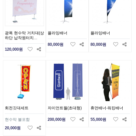
광폭 현수막 거치대(상
플라잉배너
플라잉배너
하단 납작원터치...
80,000원
80,000원
120,000원
회전깃대세트
자이언트월(초대형)
휴먼배너-워킹배너
현수막 불포함
200,000원
55,000원
20,000원