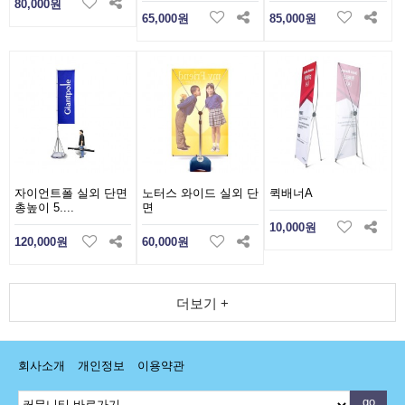
80,000원
65,000원
85,000원
자이언트폴 실외 단면
노터스 와이드 실외 단
퀵배너A
총높이 5....
면
10,000원
120,000원
60,000원
더보기 +
회사소개
개인정보
이용약관
go