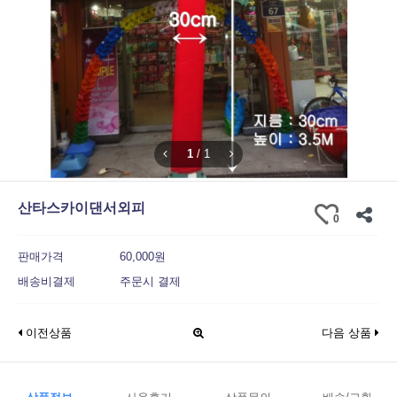
1
/
1
산타스카이댄서외피
0
판매가격
60,000원
배송비결제
주문시 결제
이전상품
다음 상품