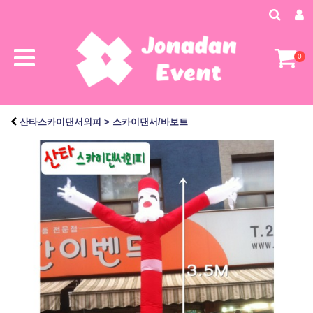
0
산타스카이댄서외피 > 스카이댄서/바보트